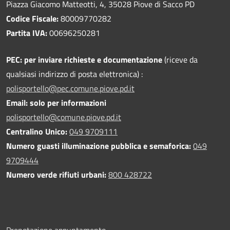
Piazza Giacomo Matteotti, 4, 35028 Piove di Sacco PD
Codice Fiscale:
80009770282
Partita IVA:
00696250281
PEC:
per inviare richieste e documentazione
(riceve da
qualsiasi indirizzo di posta elettronica) :
polisportello@pec.comune.piove.pd.it
Email: solo per informazioni
polisportello@comune.piove.pd.it
Centralino Unico:
049 9709111
Numero guasti illuminazione pubblica e semaforica:
049
9709444
Numero verde rifiuti urbani:
800 428722