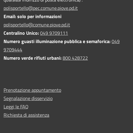
polisportello@pec.comune.piove.pd.it
Email: solo per informazioni
polisportello@comune.piove.pd.it
Centralino Unico:
049 9709111
Numero guasti illuminazione pubblica e semaforica:
049
9709444
Numero verde rifiuti urbani:
800 428722
Prenotazione appuntamento
Segnalazione disservizio
Leggi le FAQ
Richiesta di assistenza