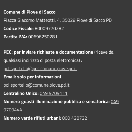
Comune di Piove di Sacco
Piazza Giacomo Matteotti, 4, 35028 Piove di Sacco PD
Codice Fiscale:
80009770282
Partita IVA:
00696250281
PEC:
per inviare richieste e documentazione
(riceve da
qualsiasi indirizzo di posta elettronica) :
polisportello@pec.comune.piove.pd.it
Email: solo per informazioni
polisportello@comune.piove.pd.it
Centralino Unico:
049 9709111
Numero guasti illuminazione pubblica e semaforica:
049
9709444
Numero verde rifiuti urbani:
800 428722