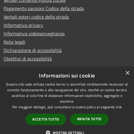
Verbali Comando Polizia Locale
Pagamento sanzioni Codice della strada
Verbali esteri codice della strada
Informativa privacy
Informativa videosorveglianza
Note legali
Dichiarazione di accessibilità
Obiettivi di accessibilità
×
Informazioni sui cookie
Questo sito web utilizza cookie tecnici e assimilati strettamente necessari al
RSS
Copyright © 2026 • Comune di
corretto funzionamento e alla navigazione del sito, nonché un cookie tecnico
analitico al solo fine di elaborare informazioni statistiche, aggregate e
Accessibilità
Piove di Sacco • Powered by
anonime.
Privacy
Municipium
Accesso
•
Per maggiori dettagli, può consultare la cookie policy al seguente
link
Cookie
redazione
RIFIUTA TUTTO
ACCETTA TUTTO
Mappa del sito
Credits
MOSTRA DETTAGLI