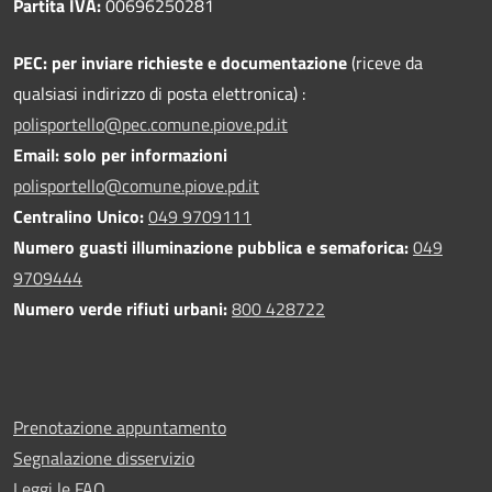
Partita IVA:
00696250281
PEC:
per inviare richieste e documentazione
(riceve da
qualsiasi indirizzo di posta elettronica) :
polisportello@pec.comune.piove.pd.it
Email: solo per informazioni
polisportello@comune.piove.pd.it
Centralino Unico:
049 9709111
Numero guasti illuminazione pubblica e semaforica:
049
9709444
Numero verde rifiuti urbani:
800 428722
Prenotazione appuntamento
Segnalazione disservizio
Leggi le FAQ