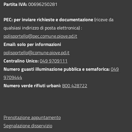
Partita IVA:
00696250281
PEC:
per inviare richieste e documentazione
(riceve da
qualsiasi indirizzo di posta elettronica) :
polisportello@pec.comune.piove.pd.it
Email: solo per informazioni
polisportello@comune.piove.pd.it
Centralino Unico:
049 9709111
Numero guasti illuminazione pubblica e semaforica:
049
9709444
Numero verde rifiuti urbani:
800 428722
Prenotazione appuntamento
Segnalazione disservizio