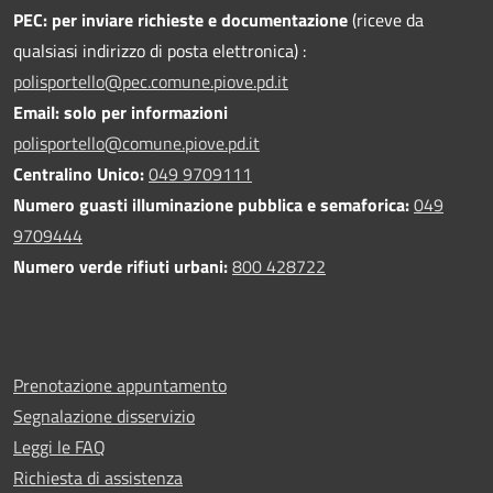
PEC:
per inviare richieste e documentazione
(riceve da
qualsiasi indirizzo di posta elettronica) :
polisportello@pec.comune.piove.pd.it
Email: solo per informazioni
polisportello@comune.piove.pd.it
Centralino Unico:
049 9709111
Numero guasti illuminazione pubblica e semaforica:
049
9709444
Numero verde rifiuti urbani:
800 428722
Prenotazione appuntamento
Segnalazione disservizio
Leggi le FAQ
Richiesta di assistenza