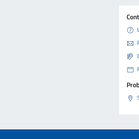
Cont
Prob