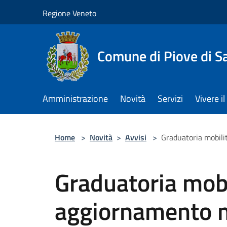
Salta al contenuto principale
Regione Veneto
Comune di Piove di S
Amministrazione
Novità
Servizi
Vivere 
Home
>
Novità
>
Avvisi
>
Graduatoria mobil
Graduatoria mobi
aggiornamento 