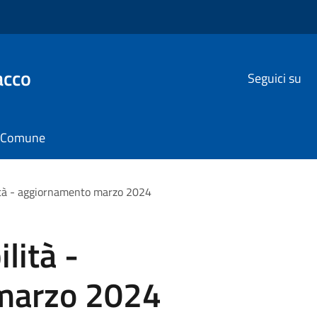
acco
Seguici su
il Comune
ità - aggiornamento marzo 2024
lità -
marzo 2024