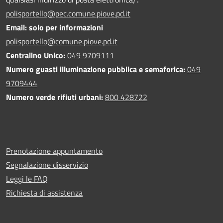
polisportello@pec.comune.piove.pd.it
Email: solo per informazioni
polisportello@comune.piove.pd.it
Centralino Unico:
049 9709111
Numero guasti illuminazione pubblica e semaforica:
049
9709444
Numero verde rifiuti urbani:
800 428722
Prenotazione appuntamento
Segnalazione disservizio
Leggi le FAQ
Richiesta di assistenza