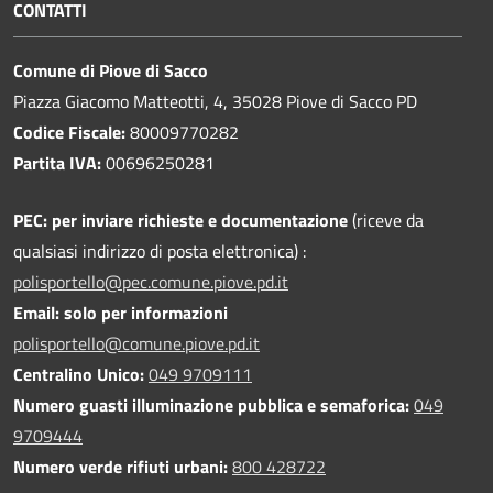
CONTATTI
Comune di Piove di Sacco
Piazza Giacomo Matteotti, 4, 35028 Piove di Sacco PD
Codice Fiscale:
80009770282
Partita IVA:
00696250281
PEC:
per inviare richieste e documentazione
(riceve da
qualsiasi indirizzo di posta elettronica) :
polisportello@pec.comune.piove.pd.it
Email: solo per informazioni
polisportello@comune.piove.pd.it
Centralino Unico:
049 9709111
Numero guasti illuminazione pubblica e semaforica:
049
9709444
Numero verde rifiuti urbani:
800 428722