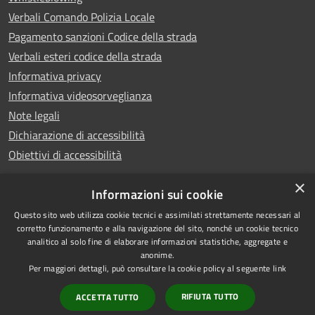
Verbali Comando Polizia Locale
Pagamento sanzioni Codice della strada
Verbali esteri codice della strada
Informativa privacy
Informativa videosorveglianza
Note legali
Dichiarazione di accessibilità
Obiettivi di accessibilità
×
Informazioni sui cookie
Questo sito web utilizza cookie tecnici e assimilati strettamente necessari al
RSS
Copyright © 2026 • Comune di
corretto funzionamento e alla navigazione del sito, nonché un cookie tecnico
analitico al solo fine di elaborare informazioni statistiche, aggregate e
Accessibilità
Piove di Sacco • Powered by
anonime.
Privacy
Municipium
Accesso
•
Per maggiori dettagli, può consultare la cookie policy al seguente
link
Cookie
redazione
RIFIUTA TUTTO
ACCETTA TUTTO
Mappa del sito