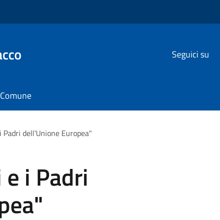
acco
Seguici su
il Comune
i Padri dell'Unione Europea"
e i Padri
opea"