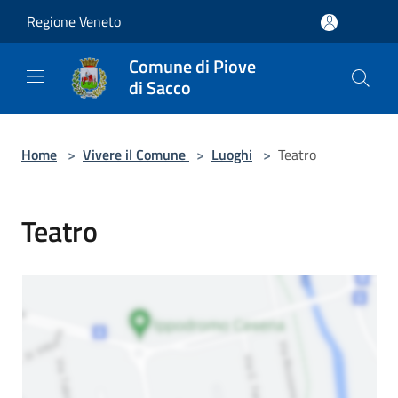
Salta al contenuto principale
Regione Veneto
Comune di Piove
di Sacco
Home
>
Vivere il Comune
>
Luoghi
>
Teatro
Teatro