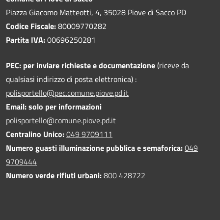
Piazza Giacomo Matteotti, 4, 35028 Piove di Sacco PD
Codice Fiscale:
80009770282
Partita IVA:
00696250281
PEC:
per inviare richieste e documentazione
(riceve da
qualsiasi indirizzo di posta elettronica) :
polisportello@pec.comune.piove.pd.it
Email: solo per informazioni
polisportello@comune.piove.pd.it
Centralino Unico:
049 9709111
Numero guasti illuminazione pubblica e semaforica:
049
9709444
Numero verde rifiuti urbani:
800 428722