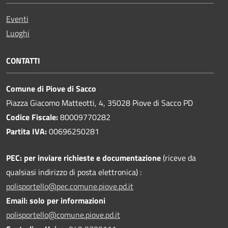
Eventi
Luoghi
CONTATTI
Comune di Piove di Sacco
Piazza Giacomo Matteotti, 4, 35028 Piove di Sacco PD
Codice Fiscale:
80009770282
Partita IVA:
00696250281
PEC:
per inviare richieste e documentazione
(riceve da
qualsiasi indirizzo di posta elettronica) :
polisportello@pec.comune.piove.pd.it
Email: solo per informazioni
polisportello@comune.piove.pd.it