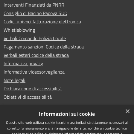
Interventi Finanziati da PNRR
Consiglio di Bacino Padova SUD
Codici univoci fatturazione elettronica
Whistleblowing
Verbali Comando Polizia Locale
Pagamento sanzioni Codice della strada
Verbali esteri codice della strada
Informativa privacy
Informativa videosorveglianza
Note legali
Dichiarazione di accessibilità
Obiettivi di accessibilità
×
Informazioni sui cookie
Questo sito web utilizza cookie tecnici e assimilati strettamente necessari al
RSS
Copyright © 2026 • Comune di
corretto funzionamento e alla navigazione del sito, nonché un cookie tecnico
analitico al solo fine di elaborare informazioni statistiche, aggregate e