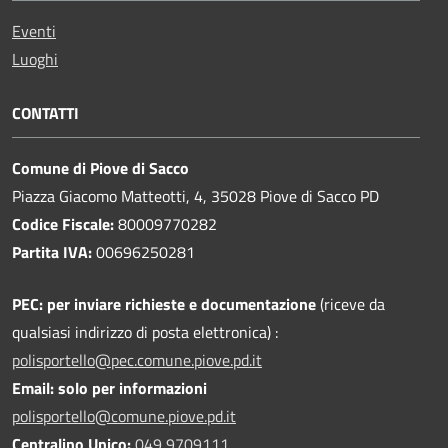
Eventi
Luoghi
CONTATTI
Comune di Piove di Sacco
Piazza Giacomo Matteotti, 4, 35028 Piove di Sacco PD
Codice Fiscale:
80009770282
Partita IVA:
00696250281
PEC:
per inviare richieste e documentazione
(riceve da
qualsiasi indirizzo di posta elettronica) :
polisportello@pec.comune.piove.pd.it
Email: solo per informazioni
polisportello@comune.piove.pd.it
Centralino Unico:
049 9709111