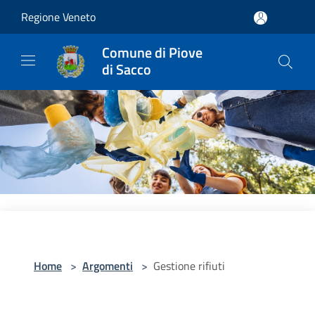
Salta al contenuto principale
Regione Veneto
Comune di Piove
di Sacco
Home
>
Argomenti
>
Gestione rifiuti