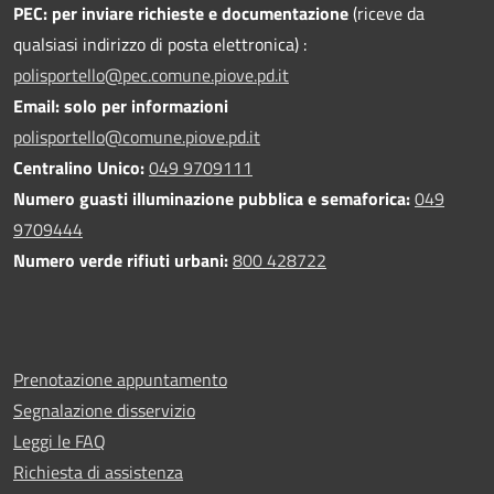
PEC:
per inviare richieste e documentazione
(riceve da
qualsiasi indirizzo di posta elettronica) :
polisportello@pec.comune.piove.pd.it
Email: solo per informazioni
polisportello@comune.piove.pd.it
Centralino Unico:
049 9709111
Numero guasti illuminazione pubblica e semaforica:
049
9709444
Numero verde rifiuti urbani:
800 428722
Prenotazione appuntamento
Segnalazione disservizio
Leggi le FAQ
Richiesta di assistenza