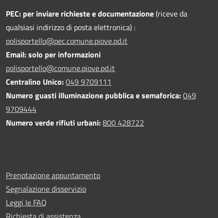
PEC:
per inviare richieste e documentazione
(riceve da
qualsiasi indirizzo di posta elettronica) :
polisportello@pec.comune.piove.pd.it
Email: solo per informazioni
polisportello@comune.piove.pd.it
Centralino Unico:
049 9709111
Numero guasti illuminazione pubblica e semaforica:
049
9709444
Numero verde rifiuti urbani:
800 428722
Prenotazione appuntamento
Segnalazione disservizio
Leggi le FAQ
Richiesta di assistenza