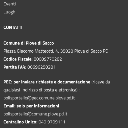
Eventi
Luoghi
CONTATTI
Comune di Piove di Sacco
Piazza Giacomo Matteotti, 4, 35028 Piove di Sacco PD
Codice Fiscale:
80009770282
Partita IVA:
00696250281
PEC:
per inviare richieste e documentazione
(riceve da
qualsiasi indirizzo di posta elettronica) :
polisportello@pec.comune.piove.pd.it
Email: solo per informazioni
polisportello@comune.piove.pd.it
Centralino Unico:
049 9709111