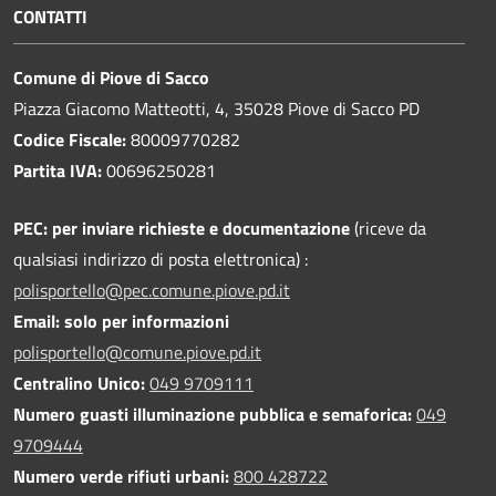
CONTATTI
Comune di Piove di Sacco
Piazza Giacomo Matteotti, 4, 35028 Piove di Sacco PD
Codice Fiscale:
80009770282
Partita IVA:
00696250281
PEC:
per inviare richieste e documentazione
(riceve da
qualsiasi indirizzo di posta elettronica) :
polisportello@pec.comune.piove.pd.it
Email: solo per informazioni
polisportello@comune.piove.pd.it
Centralino Unico:
049 9709111
Numero guasti illuminazione pubblica e semaforica:
049
9709444
Numero verde rifiuti urbani:
800 428722