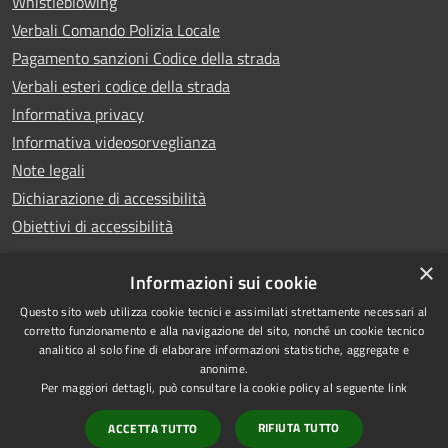
Whistleblowing
Verbali Comando Polizia Locale
Pagamento sanzioni Codice della strada
Verbali esteri codice della strada
Informativa privacy
Informativa videosorveglianza
Note legali
Dichiarazione di accessibilità
Obiettivi di accessibilità
×
Informazioni sui cookie
Questo sito web utilizza cookie tecnici e assimilati strettamente necessari al
RSS
Copyright © 2026 • Comune di
corretto funzionamento e alla navigazione del sito, nonché un cookie tecnico
analitico al solo fine di elaborare informazioni statistiche, aggregate e
Accessibilità
Piove di Sacco • Powered by
anonime.
Privacy
Municipium
Accesso
•
Per maggiori dettagli, può consultare la cookie policy al seguente
link
Cookie
redazione
RIFIUTA TUTTO
ACCETTA TUTTO
Mappa del sito