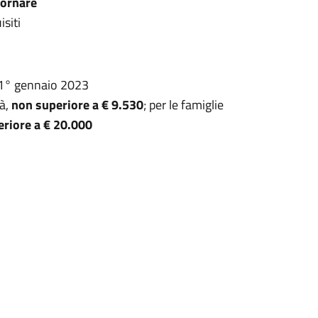
iornare
isiti
l 1° gennaio 2023
tà,
non superiore a € 9.530
; per le famiglie
riore a € 20.000