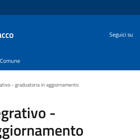
acco
Seguici su
il Comune
rativo - graduatoria in aggiornamento
grativo -
aggiornamento