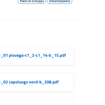
Piano di sviluppo
Urbanizzazione
b.1_01 piovega-c1_2-c1_14-b_15.pdf
b.1_02 capoluogo nord-b_208.pdf