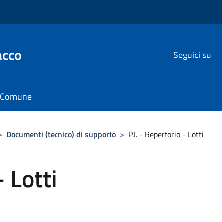
acco
Seguici su
il Comune
>
Documenti (tecnico) di supporto
>
P.I. - Repertorio - Lotti
- Lotti