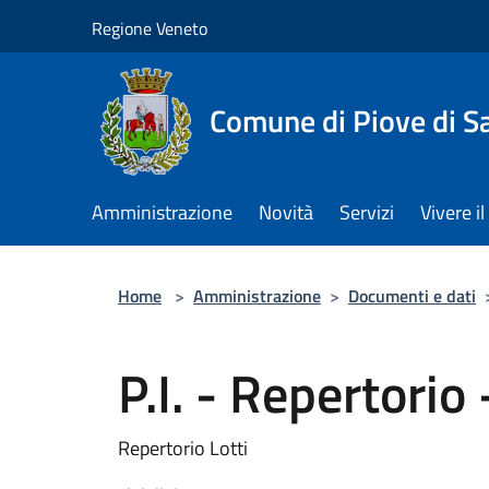
Salta al contenuto principale
Regione Veneto
Comune di Piove di S
Amministrazione
Novità
Servizi
Vivere 
Home
>
Amministrazione
>
Documenti e dati
P.I. - Repertorio 
Repertorio Lotti